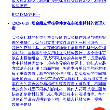
放入规定格位，取料时按照标签指引快速定位。标签内
容应与产...
READ MORE>>
[2026-6-29]
烟台组立背挂零件盒在实验室耗材的管理方
案
实验室耗材的分类存放直接影响实验操作效率与物料管
理的准确性，烟台组立背挂零件盒作为一种可组合、可
背挂的存储工具，在实验室场景中承担着耗材分区管理
的功能。这类零件盒采用组立式结构设计，多个盒体可
以自由拼接组合，形成不同规格的存储单元，适应实验
室中耗材种类繁多、规格各异的存放需求。背挂式安装
方式则充分利用了墙面空间，将原本占用台面的耗材转
移至垂直方向，释放实验操作区域，使实验室的空间布
局更加合理。 在分类存放的实际操作中，烟台组立背挂
零件盒的颜色区分与标签系统发挥着关键作用。不同颜
色的盒体对应不同类别的耗材，操作人员可以通过颜色
快速识别物料归属，减少取用过程中的混淆概率。每个
盒体正面设有透明标签卡槽，可插入耗材名称、规格、
数量等信息...