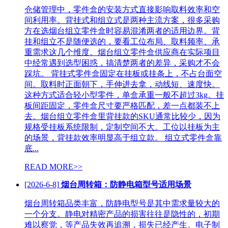
仓储管理中，零件盒的安装方式直接影响取料效率和空
间利用率。背挂式和组立式是两种主流方案，很多采购
方在选烟台组立零件盒时容易混淆两者的适用边界。背
挂和组立不是随便选的，要看工位布局、取料频率、承
重需求这几个维度。烟台组立零件盒供应商在实际项目
中经常遇到选型困惑，搞清楚两者的差异，采购才不会
踩坑。 背挂式零件盒固定在挂板或挂条上，不占台面空
间。取料时正面朝下，手伸进去拿，动线短、速度快。
这种方式适合轻小型零件，单盒承重一般不超过3kg。挂
板间距固定，零件盒尺寸要严格匹配，差一点都装不上
去。烟台组立零件盒里背挂款的SKU通常比较少，因为
规格受挂板系统限制，定制空间不大。工位以挂板为主
的场景，背挂款效率明显高于组立款。 组立式零件盒靠
底...
READ MORE>>
[2026-6-8]
烟台周转箱：防静电箱型号适用场景
烟台周转箱品类丰富，防静电型号是其中需求量较大的
一个分支。静电对精密产品的损害往往是隐性的，初期
难以察觉，等产品失效再追溯，损失已经产生。电子制