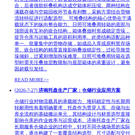
合，后者借助折叠机构达成空箱体积压缩。两种结构在
满载存储与空箱回收环节各有利弊，采购方需结合货物
流转特征进行适配选型。 可堆叠结构的核心优势在于满
载状态下的纵向整合能力。日照可堆叠周转箱的底部与
顶部设有互补的嵌合结构，箱体叠放时形成稳定货垛，
提升仓库与运输工具的容积利用率。此类结构适配品种
单一、批量集中的货物存储，如成品入库或原料暂存场
景。嵌合结构的精度直接影响叠放稳定性，过松导致货
垛倾斜，过紧则增加拆垛难度。日照可堆叠周转箱在选
型时需关注叠放层数限制与底层箱体的承重设计，避免
因超载引发结...
READ MORE>>
[2026-7-27]
济南托盘生产厂家：仓储行业应用方案
仓储行业对物流载具的承载能力、堆码稳定性与长期周
转耐用性有着明确要求，托盘作为贯穿入库、存储与出
库全流程的基础搬运单元，其结构设计与材质选型直接
影响仓库的作业效率与运营成本。济南托盘生产厂家在
长期服务仓储企业的过程中，针对不同仓储场景的实际
需求，逐步构建了一套覆盖结构选型、尺寸适配与交付