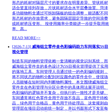
形态的耗材对隔层尺寸的要求存在明显差异。管状耗材
适合竖直排列存放，片状耗材适合水平层叠放置。菏泽
多功能物料盒通过可拆卸隔板的组合调整，能适配不同
形态耗材的存放需求，避免因隔层固定导致的空间浪费
或耗材挤压变形。 按使用频率分类能进一步提升取用效
率。高...
READ MORE>>
[2026-7-13]
威海组立零件盒色彩编码助力车间落实5S目
视化管理
制造车间的物料管理依赖一套清晰的视觉识别系统，而
威海组立零件盒的多色设计为5S目视化管理提供了实用
的落地工具。车间管理人员通过统一的色彩编码规则，
将不同状态的物料分配到对应颜色的零件盒中，使现场
人员能够在短时间内判断物料属性。本文围绕威海组立
零件盒在色彩管理与分区分类中的具体用法展开说明。
色彩编码的逻辑并不复杂，但执行的一致性才是关键。
车间通常将红色零件盒用于存放不良品，蓝色用于待检
品，绿色用于合格品，黄色用于待处理品。这套规则由
管理层在项目启动前统一制定，并以书面形式下发至每