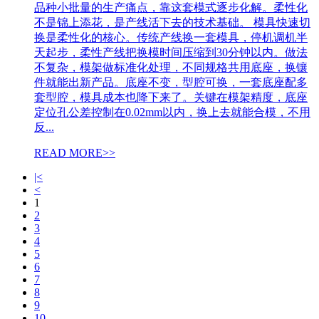
品种小批量的生产痛点，靠这套模式逐步化解。柔性化
不是锦上添花，是产线活下去的技术基础。 模具快速切
换是柔性化的核心。传统产线换一套模具，停机调机半
天起步，柔性产线把换模时间压缩到30分钟以内。做法
不复杂，模架做标准化处理，不同规格共用底座，换镶
件就能出新产品。底座不变，型腔可换，一套底座配多
套型腔，模具成本也降下来了。关键在模架精度，底座
定位孔公差控制在0.02mm以内，换上去就能合模，不用
反...
READ MORE>>
|<
<
1
2
3
4
5
6
7
8
9
10