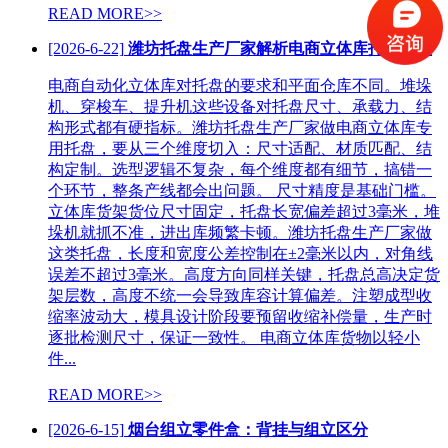
READ MORE>>
[2026-6-22]
潍坊托盘生产厂家解析电商立体库托盘选型
电商自动化立体库对托盘的要求和平面仓库不同。堆垛
机、穿梭车、提升机这些设备对托盘尺寸、承载力、结
构形式都有硬指标。潍坊托盘生产厂家做电商立体库专
用托盘，要从三个维度切入：尺寸适配、材质匹配、结
构定制。选型逻辑不复杂，每个维度都有细节，搞错一
个环节，整条产线都会出问题。 尺寸精度是基础门槛。
立体库货架货位尺寸固定，托盘长宽偏差超过3毫米，堆
垛机就抓不准，进出库频繁卡顿。潍坊托盘生产厂家做
这类托盘，长度和宽度公差控制在±2毫米以内，对角线
误差不超过3毫米。高度方向同样关键，托盘总高决定货
架层数，高度不统一会导致库容计算偏差。注塑成型收
缩率波动大，模具设计阶段要预留收缩补偿量，生产时
逐批检测尺寸，保证一致性。 电商立体库货物以轻小
件...
READ MORE>>
[2026-6-15]
烟台组立零件盒：背挂与组立区分