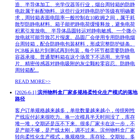
造、半导体加工、光学仪器等行业，烟台周转箱的防静
电款属于标配物料。这些行业对静电防护等级有明确要
求，周转箱表面电阻率一般控制在10欧姆之间，属于耗
散型防静电材料。箱子能把静电荷缓慢释放，避免电荷
积累引发放电。 半导体晶圆转运对静电敏感。一个微小
放电就可能导致芯片报废。晶圆厂会使用专用防静电烟
台周转箱，配合防静电包装材料，形成完整防护链条。
PCB板从贴片到测试再到包装，每个环节都需要防静电
容器承接。普通塑料箱在这个场景下不适用。光学镜
片、精密传感器对静电吸附的灰尘颗粒零容忍。防静电
周转箱配...
READ MORE>>
[2026-6-1]
滨州物料盒厂家多规格柔性化生产模式的落地
路径
客户订单规格越来越多，单批数量越来越小，传统刚性
产线应付起来很吃力。换一次模具半天时间没了，库存
堆一堆，交期还是压不下来。很多厂家卡在这一步，不
是产能不够，是产线太刚，调不过来。滨州物料盒厂家
转向柔性化生产模式，换规格快、库存轻、交期短。多