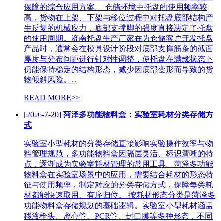
保障的综合应用方案。 仓储环境中托盘的使用频率较
高，货物在上架、下架与移位过程中对托盘底部结构产
生反复的机械应力，底部支撑脚的强度直接决定了托盘
的使用周期。济南托盘生产厂家在为仓储客户开发托盘
产品时，通常会在模具设计阶段对底部支撑筋条的截面
厚度与分布间距进行针对性调整，使托盘在满载状态下
仍能保持稳定的结构形态，减少因底部变形而导致的货
物倾斜风险。...
READ MORE>>
[2026-7-20]
菏泽多功能物料盒：实验室耗材分类存储方
式
实验室小型耗材的分类存储直接影响实验操作效率与物
料管理规范，多功能物料盒因隔层灵活、标识清晰的特
点，逐渐成为实验室耗材管理的常用工具。菏泽多功能
物料盒在实验室场景中的应用，需要结合耗材的形态特
征与使用频率，制定对应的分类存储方式，保障每类耗
材都能快速取用、有序归位。 按耗材形态分类是菏泽多
功能物料盒存储规划的基础逻辑。实验室小型耗材涵盖
移液枪头、离心管、PCR管、封口膜等多种形态，不同