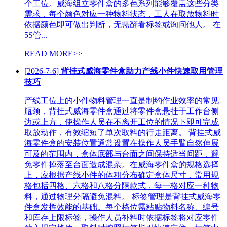
个工位。威海组立零件盒的多色系列能够覆盖这些分类
需求，每个颜色对应一种物料状态，工人在取放物料时
依据颜色即可做出判断，无需翻看标签或询问他人。 在
5S管...
READ MORE>>
[2026-7-6]
背挂式威海零件盒助力产线小件快速取用管理
技巧
产线工位上的小件物料管理一直是制约作业效率的常见
瓶颈，背挂式威海零件盒通过将零件盒悬挂于工作台侧
边或上方，使操作人员在不离开工位的情况下即可完成
取放动作，有效缩短了单次取料的行走距离。 背挂式威
海零件盒的安装位置通常设置在操作人员手臂自然伸展
可及的范围内，盒体底部与台面之间保持适当间距，避
免零件掉落至台面造成混杂。在威海零件盒的规格选择
上，应根据产线小件的体积分布确定盒体尺寸，常用规
格包括四格、六格和八格分隔款式，每一格对应一种物
料，通过物理分隔避免混料。 标签管理是背挂式威海零
件盒发挥效能的基础。每个格位需粘贴物料名称、编号
和库存上限标签，操作人员补料时依据标签将对应零件