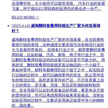
会浪费空间，大小箱也可以随意混搭。 汽车行业的发展
飞速，对于烟台EU周转箱的应用也还将会进一步产...
READ MORE>>
[2023-4-14]
威海翻转套叠周转箱生产厂家为何发展得
好？
威海翻转套叠周转箱生产厂家的市场发展，在当前拥有
着很不错的表现，这种成绩主要是因为当前物流行业的
大力发展所带来的。 在很多行业之中，都需要翻转套叠
周转箱，比如机械、汽车、家电、电子等行业之中，所
以翻转套叠周转箱这样的设备可以说是不可缺少的。 简
单的说，翻转套叠周转箱就是装运物品的一个小箱子，
将各种零件、材料等都整理到这个箱子之中，在实际进
行运输的过程中，就可以确保零件的安全，防止零件丢
失的情况出现。虽然是装零件的产品，不过其质量上却
十分的突出，是无毒、无味，而且还防潮的材料制作
的，安全等级可以达到承装食品的等级，要是有这方面
的需求的话，也可以考虑用周转箱来承装食品。当然在
实际应用的过程中，主要还是用来运输零件等小的物料
的，因此要...