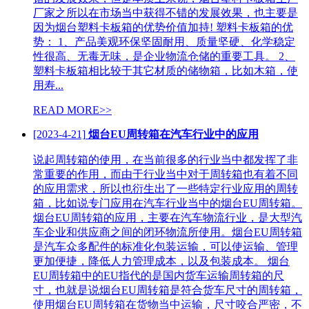
厂家之所以在市场当中获得不错的发展效果，也主要是
因为烟台塑料卡板箱的优势价值加持! 塑料卡板箱的优
势： 1、产品美观环保坚固耐用、质量坚硬、化学稳定
性很高、无毒无味，是企业物流仓储的重要工具。 2、
塑料卡板箱相比较于其它材质的储物箱，比如木箱，使
用寿...
READ MORE>>
[2023-4-21]
烟台EU周转箱在汽车行业中的应用
说起周转箱的使用，在当前很多的行业当中都发挥了非
常重要的作用，而由于行业当中对于周转箱也有着不同
的应用需求，所以也衍生出了一些特定行业应用的周转
箱，比如说专门应用在汽车行业当中的烟台EU周转箱。
烟台EU周转箱的应用，主要在汽车物流行业，是大型汽
车企业和供应商之间的闭环物流所使用。烟台EU周转箱
是汽车众多配件的标准化包装运输，可以使运输、管理
更加便捷，降低人力管理成本，以及包装成本。 烟台
EU周转箱中的EU指代的是国内货车运输周转箱的尺
寸，也就是说烟台EU周转箱是符合货车尺寸的周转箱，
使用烟台EU周转箱在货物当中运输，尺寸咬合严密，不