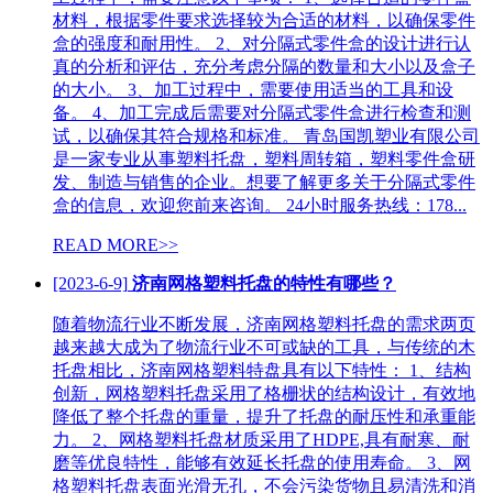
材料，根据零件要求选择较为合适的材料，以确保零件
盒的强度和耐用性。 2、对分隔式零件盒的设计进行认
真的分析和评估，充分考虑分隔的数量和大小以及盒子
的大小。 3、加工过程中，需要使用适当的工具和设
备。 4、加工完成后需要对分隔式零件盒进行检查和测
试，以确保其符合规格和标准。 青岛国凯塑业有限公司
是一家专业从事塑料托盘，塑料周转箱，塑料零件盒研
发、制造与销售的企业。想要了解更多关于分隔式零件
盒的信息，欢迎您前来咨询。 24小时服务热线：178...
READ MORE>>
[2023-6-9]
济南网格塑料托盘的特性有哪些？
随着物流行业不断发展，济南网格塑料托盘的需求两页
越来越大成为了物流行业不可或缺的工具，与传统的木
托盘相比，济南网格塑料特盘具有以下特性： 1、结构
创新，网格塑料托盘采用了格栅状的结构设计，有效地
降低了整个托盘的重量，提升了托盘的耐压性和承重能
力。 2、网格塑料托盘材质采用了HDPE,具有耐寒、耐
磨等优良特性，能够有效延长托盘的使用寿命。 3、网
格塑料托盘表面光滑无孔，不会污染货物且易清洗和消