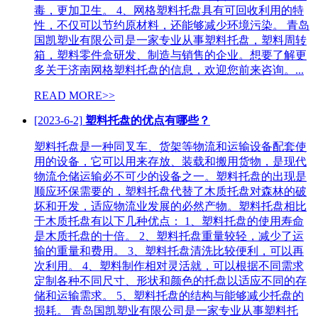
毒，更加卫生。 4、网格塑料托盘具有可回收利用的特
性，不仅可以节约原材料，还能够减少环境污染。 青岛
国凯塑业有限公司是一家专业从事塑料托盘，塑料周转
箱，塑料零件盒研发、制造与销售的企业。想要了解更
多关于济南网格塑料托盘的信息，欢迎您前来咨询。...
READ MORE>>
[2023-6-2]
塑料托盘的优点有哪些？
塑料托盘是一种同叉车、货架等物流和运输设备配套使
用的设备，它可以用来存放、装载和搬用货物，是现代
物流仓储运输必不可少的设备之一。塑料托盘的出现是
顺应环保需要的，塑料托盘代替了木质托盘对森林的破
坏和开发，适应物流业发展的必然产物。塑料托盘相比
于木质托盘有以下几种优点： 1、塑料托盘的使用寿命
是木质托盘的十倍。 2、塑料托盘重量较轻，减少了运
输的重量和费用。 3、塑料托盘清洗比较便利，可以再
次利用。 4、塑料制作相对灵活就，可以根据不同需求
定制各种不同尺寸、形状和颜色的托盘以适应不同的存
储和运输需求。 5、塑料托盘的结构与能够减少托盘的
损耗。 青岛国凯塑业有限公司是一家专业从事塑料托