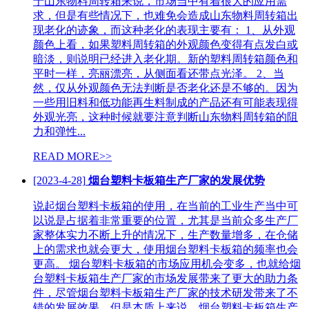
于山东物料周转箱来说，市场当中有着很大的应用需
求，但是有些情况下，也难免会造成山东物料周转箱出
现老化的迹象，而这种老化的表现主要有： 1、从外观
颜色上看，如果塑料周转箱的外观颜色变得有点发白或
暗淡，则说明已经进入老化期。新的塑料周转箱颜色和
平时一样，亮丽漂亮，从侧面看还带点光泽。 2、当
然，仅从外观颜色无法判断是否老化还是不够的。因为
一些用旧料和低功能再生料制成的产品还有可能表现得
外观光亮，这种时候就要注意判断山东物料周转箱的阻
力和弹性...
READ MORE>>
[2023-4-28]
烟台塑料卡板箱生产厂家的发展优势
说起烟台塑料卡板箱的使用，在当前的工业生产当中可
以说是占据着非常重要的位置，尤其是当前众多生产厂
家整体实力不断上升的情况下，生产数量增多，在仓储
上的需求也就会更大，使用烟台塑料卡板箱的频率也会
更高。 烟台塑料卡板箱的市场应用机会变多，也就给烟
台塑料卡板箱生产厂家的市场发展带来了更大的助力条
件，尽管烟台塑料卡板箱生产厂家的技术研发带来了不
错的发展效果，但是本质上来说，烟台塑料卡板箱生产