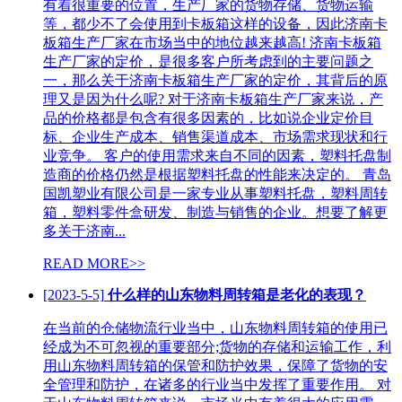
有着很重要的位置，生产厂家的货物存储、货物运输
等，都少不了会使用到卡板箱这样的设备，因此济南卡
板箱生产厂家在市场当中的地位越来越高! 济南卡板箱
生产厂家的定价，是很多客户所考虑到的主要问题之
一，那么关于济南卡板箱生产厂家的定价，其背后的原
理又是因为什么呢? 对于济南卡板箱生产厂家来说，产
品的价格都是包含有很多因素的，比如说企业定价目
标、企业生产成本、销售渠道成本、市场需求现状和行
业竞争。 客户的使用需求来自不同的因素，塑料托盘制
造商的价格仍然是根据塑料托盘的性能来决定的。 青岛
国凯塑业有限公司是一家专业从事塑料托盘，塑料周转
箱，塑料零件盒研发、制造与销售的企业。想要了解更
多关于济南...
READ MORE>>
[2023-5-5]
什么样的山东物料周转箱是老化的表现？
在当前的仓储物流行业当中，山东物料周转箱的使用已
经成为不可忽视的重要部分;货物的存储和运输工作，利
用山东物料周转箱的保管和防护效果，保障了货物的安
全管理和防护，在诸多的行业当中发挥了重要作用。 对