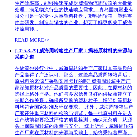
生产效率高，能够快速完成对威海物流周转箱的大批量
处理，满足物流行业的快速响应需求。 青岛国凯塑业有
限公司是一家专业从事塑料托盘，塑料周转箱，塑料零
件盒研发、制造与销售的企业。想要了解更多关于威海
物流周转...
READ MORE>>
[2025-8-29]
威海周转箱生产厂家：揭秘原材料的来源与
采购之道
在物流包装行业中，威海周转箱生产厂家以其高品质的
产品赢得了广泛认可。那么，这些高品质周转箱背后，
原材料的来源与采购又是怎样的呢? 威海周转箱生产厂
家深知原材料对产品质量的重要性，因此，在原材料的
选择上格外严格。他们与多家信誉良好的供应商建立了
长期合作关系，确保所采购的塑料粒子、增强剂等原材
料均符合国家标准及环保要求。 此外，威海周转箱生产
厂家还注重原材料的检验与测试，每一批原材料在进入
生产线前都要经过严格的质量检测，确保无杂质，从源
头上保障周转箱的质量与安全。 综上所述，威海周转箱
生产厂家在原材料的来源与采购上，始终秉持着严谨、