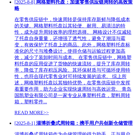
[2025-8-8]
网格塑料托盘：加速零售供应链周转的高效策
略
在零售供应链中，快速周转是保持库存新鲜与降低成本
的关键。网格塑料托盘以其轻便、耐用、易清洁的特
性，成为提升周转效率的理想选择。 网格设计不仅减轻
了托盘自身重量，还增强了透气性，避免了潮湿与霉
变，有效保护了托盘上的商品。此外，网格塑料托盘标
准化的尺寸与堆叠设计，使得仓储与运输过程更加高
效，减少了装卸时间与成本。 在零售供应链中，网格塑
料托盘的应用促进了货物的快速流转，提升了库存周转
率，降低了库存积压风险。其环保材质与可循环使用特
性，也符合现代零售业对可持续发展的追求。 综上所
述，网格塑料托盘以其独特优势，在零售供应链中发挥
着重要作用，助力企业实现快速周转与高效运营。 青岛
国凯塑业有限公司是一家专业从事塑料托盘，塑料周转
箱，塑料零件...
READ MORE>>
[2025-8-1]
淄博折叠式周转箱：携手用户共创新仓储管理
淄博折叠式周转箱作为仓储管理的得力助手，正与用户