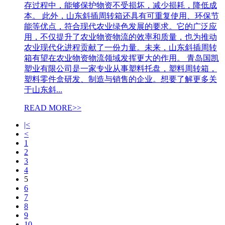
存过程中，能够保护物资不受损坏，减少损耗，降低成
本。 此外，山东斜插周转箱还具有可重复使用、环保节
能等优点，符合现代农业绿色发展的要求。它的广泛应
用，不仅提升了农业物资物流的效率和质量，也为推动
农业现代化进程贡献了一份力量。未来，山东斜插周转
箱有望在农业物资物流领域发挥更大的作用。 青岛国凯
塑业有限公司是一家专业从事塑料托盘，塑料周转箱，
塑料零件盒研发、制造与销售的企业。想要了解更多关
于山东斜...
READ MORE>>
|<
<
1
2
3
4
5
6
7
8
9
10