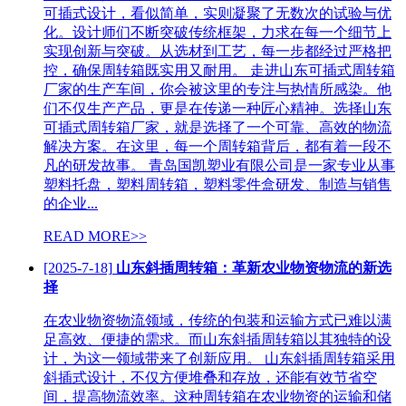
可插式设计，看似简单，实则凝聚了无数次的试验与优
化。设计师们不断突破传统框架，力求在每一个细节上
实现创新与突破。从选材到工艺，每一步都经过严格把
控，确保周转箱既实用又耐用。 走进山东可插式周转箱
厂家的生产车间，你会被这里的专注与热情所感染。他
们不仅生产产品，更是在传递一种匠心精神。选择山东
可插式周转箱厂家，就是选择了一个可靠、高效的物流
解决方案。在这里，每一个周转箱背后，都有着一段不
凡的研发故事。 青岛国凯塑业有限公司是一家专业从事
塑料托盘，塑料周转箱，塑料零件盒研发、制造与销售
的企业...
READ MORE>>
[2025-7-18]
山东斜插周转箱：革新农业物资物流的新选
择
在农业物资物流领域，传统的包装和运输方式已难以满
足高效、便捷的需求。而山东斜插周转箱以其独特的设
计，为这一领域带来了创新应用。 山东斜插周转箱采用
斜插式设计，不仅方便堆叠和存放，还能有效节省空
间，提高物流效率。这种周转箱在农业物资的运输和储