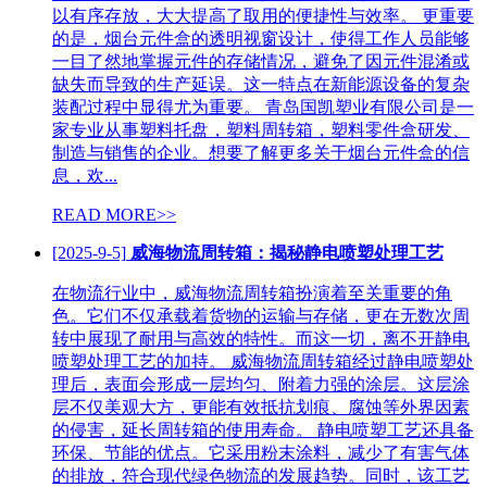
以有序存放，大大提高了取用的便捷性与效率。 更重要
的是，烟台元件盒的透明视窗设计，使得工作人员能够
一目了然地掌握元件的存储情况，避免了因元件混淆或
缺失而导致的生产延误。这一特点在新能源设备的复杂
装配过程中显得尤为重要。 青岛国凯塑业有限公司是一
家专业从事塑料托盘，塑料周转箱，塑料零件盒研发、
制造与销售的企业。想要了解更多关于烟台元件盒的信
息，欢...
READ MORE>>
[2025-9-5]
威海物流周转箱：揭秘静电喷塑处理工艺
在物流行业中，威海物流周转箱扮演着至关重要的角
色。它们不仅承载着货物的运输与存储，更在无数次周
转中展现了耐用与高效的特性。而这一切，离不开静电
喷塑处理工艺的加持。 威海物流周转箱经过静电喷塑处
理后，表面会形成一层均匀、附着力强的涂层。这层涂
层不仅美观大方，更能有效抵抗划痕、腐蚀等外界因素
的侵害，延长周转箱的使用寿命。 静电喷塑工艺还具备
环保、节能的优点。它采用粉末涂料，减少了有害气体
的排放，符合现代绿色物流的发展趋势。同时，该工艺