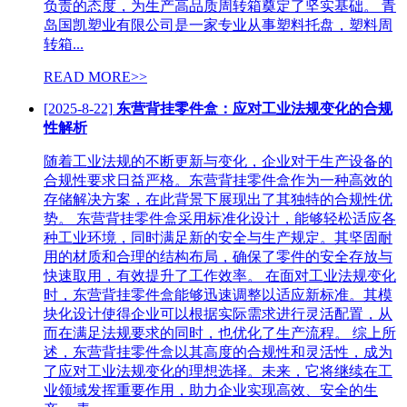
负责的态度，为生产高品质周转箱奠定了坚实基础。 青
岛国凯塑业有限公司是一家专业从事塑料托盘，塑料周
转箱...
READ MORE>>
[2025-8-22]
东营背挂零件盒：应对工业法规变化的合规
性解析
随着工业法规的不断更新与变化，企业对于生产设备的
合规性要求日益严格。东营背挂零件盒作为一种高效的
存储解决方案，在此背景下展现出了其独特的合规性优
势。 东营背挂零件盒采用标准化设计，能够轻松适应各
种工业环境，同时满足新的安全与生产规定。其坚固耐
用的材质和合理的结构布局，确保了零件的安全存放与
快速取用，有效提升了工作效率。 在面对工业法规变化
时，东营背挂零件盒能够迅速调整以适应新标准。其模
块化设计使得企业可以根据实际需求进行灵活配置，从
而在满足法规要求的同时，也优化了生产流程。 综上所
述，东营背挂零件盒以其高度的合规性和灵活性，成为
了应对工业法规变化的理想选择。未来，它将继续在工
业领域发挥重要作用，助力企业实现高效、安全的生