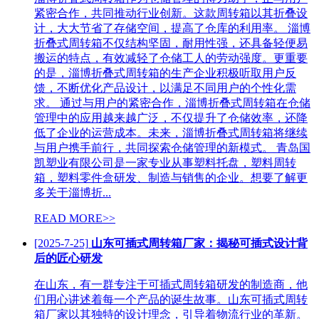
紧密合作，共同推动行业创新。这款周转箱以其折叠设
计，大大节省了存储空间，提高了仓库的利用率。 淄博
折叠式周转箱不仅结构坚固，耐用性强，还具备轻便易
搬运的特点，有效减轻了仓储工人的劳动强度。更重要
的是，淄博折叠式周转箱的生产企业积极听取用户反
馈，不断优化产品设计，以满足不同用户的个性化需
求。 通过与用户的紧密合作，淄博折叠式周转箱在仓储
管理中的应用越来越广泛，不仅提升了仓储效率，还降
低了企业的运营成本。未来，淄博折叠式周转箱将继续
与用户携手前行，共同探索仓储管理的新模式。 青岛国
凯塑业有限公司是一家专业从事塑料托盘，塑料周转
箱，塑料零件盒研发、制造与销售的企业。想要了解更
多关于淄博折...
READ MORE>>
[2025-7-25]
山东可插式周转箱厂家：揭秘可插式设计背
后的匠心研发
在山东，有一群专注于可插式周转箱研发的制造商，他
们用心讲述着每一个产品的诞生故事。山东可插式周转
箱厂家以其独特的设计理念，引导着物流行业的革新。