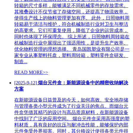
转箱的尺寸多样，能够满足不同机械零件的存放需求。
其堆叠设计不仅节省了存储空间，还提高了物流效率，
使得生产线上的物料管理更加有序。 此外，日照物料周
转箱易于清洁与维护，符合机械制造行业对卫生与整洁
的高要求。它们可重复使用，降低了企业的运营成本，
同时也体现了环保理念。 综上所述，日照物料周转箱在
机械制造行业中展现出了强适用性，是提升生产效率、
优化物料管理的理想选择。 青岛国凯塑业有限公司是一
家专业从事塑料托盘，塑料周转箱，塑料零件盒研发、
制造...
READ MORE>>
[2025-9-12]
烟台元件盒：新能源设备中的精密收纳解决
方案
在新能源设备日益普及的今天，如何高效、安全地存储
与管理各类小型元件成为了行业关注的焦点。而烟台元
件盒凭借其精巧的设计与高品质原材料，在新能源设备
中找到了广泛的应用空间。 烟台元件盒采用高强度的塑
料材质，具有良好的抗压与耐冲击性能，能够保护内部
元件免受外界损害。同时，其分格设计使得各类元件得