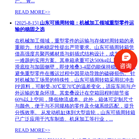
产。 青...
READ MORE>>
[2025-8-15]
山东可插周转箱：机械加工领域重型零件运
输的稳固之选
在机械加工领域，重型零件的运输与存储对周转箱的承
重能力、结构稳定性提出严苛要求。山东可插周转箱凭
借高强度共聚丙烯材质与斜插式结构设计，成为解决这
一难题的实用方案。其单箱承重可达500kg以上，配合防
滑底纹与加固侧壁，即使堆叠3-4层仍能保持稳固，有效
避免重型零件在搬运过程中因晃动导致的磕碰损伤。 针
对机械加工场景的特殊性，山东可插周转箱采用抗冲击
PP原料，可耐受-30℃至70℃的温差变化，适应车间与户
外运输的复杂环境。其套叠设计在空箱回程时能节省
60%以上空间，降低物流成本。此外，箱体可定制尺寸
与颜色，便于与不同规格的零件及仓储系统匹配，提升
分拣效率。 从发动机缸体到大型齿轮，山东可插周转箱
已广泛应用于汽车制造、机床加工等行业，...
READ MORE>>